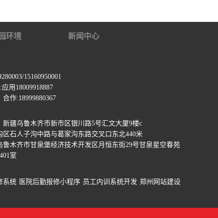
园环境
新闻中心
0003/15160950001
用18009918887
:18999880367
：新疆乌鲁木齐市新市区银川路5号汇文大厦9楼c
沟区石人子沟中路与葛家沟东路交叉口东北440米
乌鲁木齐市甘泉堡经济技术开发区月恒东街29号甘泉星空春苑
401室
修系统
医院后勤报修小程序
员工内训系统开发
郑州网站建设