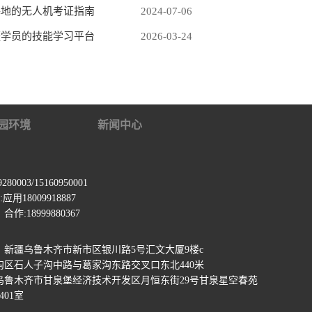
基地的无人机考证指南
2024-07-06
疆学员的技能学习平台
2026-03-24
园环境
新闻中心
0003/15160950001
用18009918887
:18999880367
：新疆乌鲁木齐市新市区银川路5号汇文大厦9楼c
沟区石人子沟中路与葛家沟东路交叉口东北440米
乌鲁木齐市甘泉堡经济技术开发区月恒东街29号甘泉星空春苑
401室