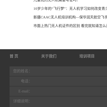
儿童玩的无人机需要考证吗？
10岁少年的“飞行梦”：无人机学习如何改变青
新疆CAAC无人机培训机构—保华润天航空飞
市面上热门无人机证件的区别 看完就知道怎么
首 页
关于我们
培训项目
行业动态
联系我们
您的姓名：
电话：
E-mail：
详细说明：